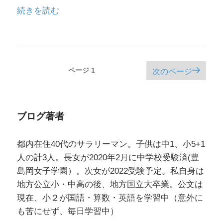
４
“公
続きを読む
年）
文
（2018
の
年
算
2
数
投
月
ページ
1
次のページ
を
稿
更
学
ナ
新）”
ぶ
ビ
の
ブログ著者
小
ゲ
学
ー
都内在住40代のサラリーマン。子供は中1、小5+1
生
シ
人の計3人。長女が2020年2月に中学校受験済(豊
の
ョ
島岡女子学園）。次女が2022受験予定。私自身は
生
ン
地方公立小・中高の後、地方国立大卒業。公文は
徒
現在、小２が国語・算数・英語を学習中（意外に
数
も苦にせず、毎日学習中）
推