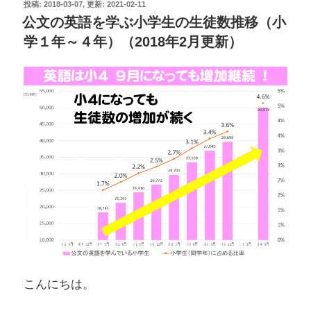
強
投
2018-03-07
2021-02-11
稿
公文の英語を学ぶ小学生の生徒数推移（小
は
日:
学１年～４年）（2018年2月更新）
妻
が
担
当。
文
化
祭
に
は
小
３
か
小
こんにちは。
４
に