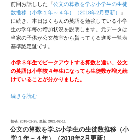
前回お話しした『
公文の算数を学ぶ小学生の生徒
連
数推移（小学１年～４年）（2018年2月更新）
』
れ
に続き、本日はくもんの英語を勉強している小学
て
生の学年毎の増加状況を説明します。元データは
い
当家の子供が公文教室から貰ってくる進度一覧表
っ
基準認定証です。
て
あ
小学３年生でピークアウトする算数と違い、公文
げ
の英語は小学校４年生になっても生徒数が増え続
た
けていることが分かりました。
方
が
“公
続きを読む
良
文
い。”
の
の
英
投
2018-02-25
2021-02-11
稿
公文の算数を学ぶ小学生の生徒数推移（小
語
日:
学１年～４年）（2018年2月更新）
を