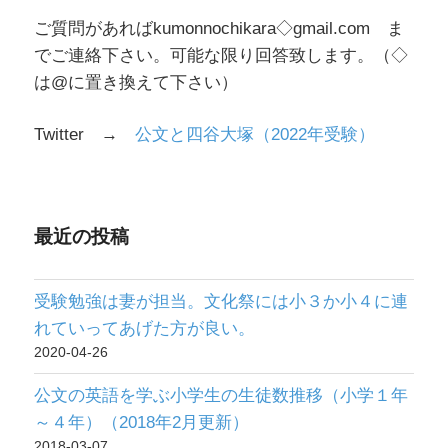
移
ご質問があればkumonnochikara◇gmail.com ま
（小
でご連絡下さい。可能な限り回答致します。（◇
学
は@に置き換えて下さい）
１
年
Twitter →
公文と四谷大塚（2022年受験）
～
４
年）
（2018
最近の投稿
年
2
受験勉強は妻が担当。文化祭には小３か小４に連
月
れていってあげた方が良い。
更
2020-04-26
新）”
の
公文の英語を学ぶ小学生の生徒数推移（小学１年
～４年）（2018年2月更新）
2018-03-07