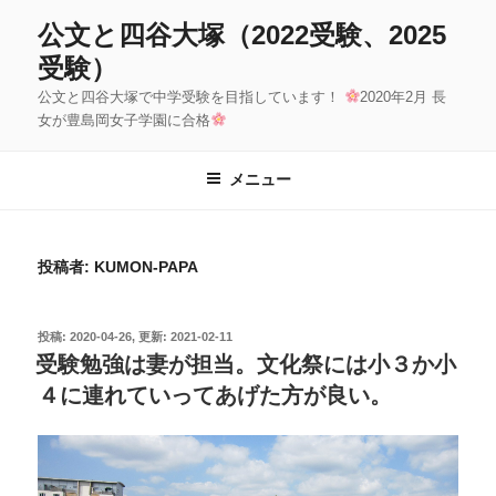
コ
公文と四谷大塚（2022受験、2025
ン
受験）
テ
公文と四谷大塚で中学受験を目指しています！
2020年2月 長
ン
女が豊島岡女子学園に合格
ツ
へ
メニュー
ス
キ
ッ
投稿者:
KUMON-PAPA
プ
投
2020-04-26
2021-02-11
稿
受験勉強は妻が担当。文化祭には小３か小
日:
４に連れていってあげた方が良い。