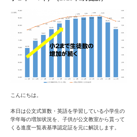
学
ぶ
小
学
生
の
生
徒
数
推
移
こんにちは。
（小
学
本日は公文式算数・英語を学習している小学生の
１
学年毎の増加状況を、子供が公文教室から貰って
年
くる進度一覧表基準認定証を元に解説します。
～