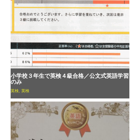
小学校３年生で英検４級合格／公文式英語学習
のみ
英検
,
英検