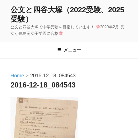
コ
公文と四谷大塚（2022受験、2025
ン
受験）
テ
公文と四谷大塚で中学受験を目指しています！
2020年2月 長
ン
女が豊島岡女子学園に合格
ツ
へ
メニュー
ス
キ
ッ
Home
>
2016-12-18_084543
プ
2016-12-18_084543