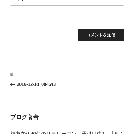
投
過
前
稿
去
2016-12-18_084543
ナ
の
ビ
投
ゲ
稿
ー
ブログ著者
シ
ョ
都内在住40代のサラリーマン。子供は中1、小5+1