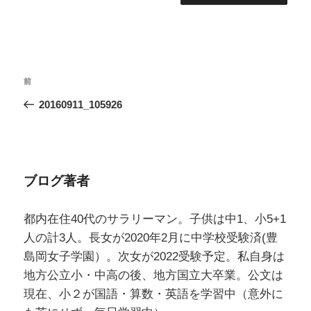
投
過
前
稿
去
20160911_105926
ナ
の
ビ
投
ゲ
稿
ー
ブログ著者
シ
ョ
都内在住40代のサラリーマン。子供は中1、小5+1
ン
人の計3人。長女が2020年2月に中学校受験済(豊
島岡女子学園）。次女が2022受験予定。私自身は
地方公立小・中高の後、地方国立大卒業。公文は
現在、小２が国語・算数・英語を学習中（意外に