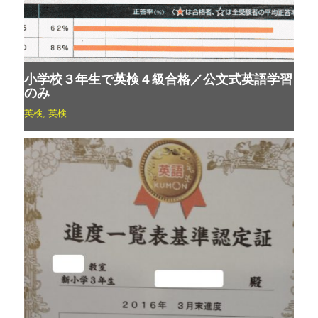
小学校３年生で英検４級合格／公文式英語学習
のみ
英検
,
英検