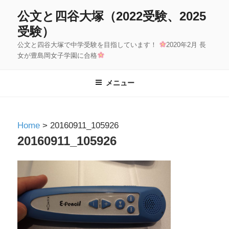
コ
公文と四谷大塚（2022受験、2025
ン
受験）
テ
公文と四谷大塚で中学受験を目指しています！
2020年2月 長
ン
女が豊島岡女子学園に合格
ツ
へ
メニュー
ス
キ
ッ
Home
>
20160911_105926
プ
20160911_105926