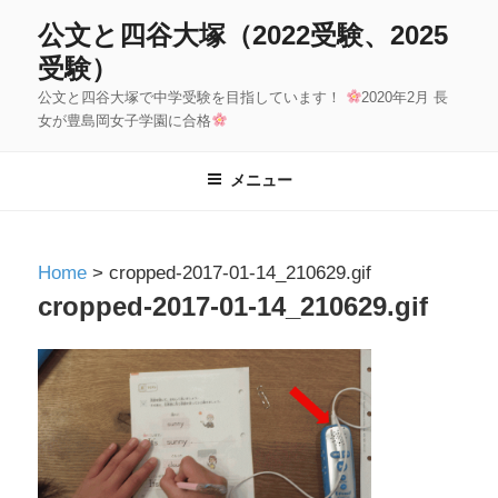
コ
公文と四谷大塚（2022受験、2025
ン
受験）
テ
公文と四谷大塚で中学受験を目指しています！
2020年2月 長
ン
女が豊島岡女子学園に合格
ツ
へ
メニュー
ス
キ
ッ
Home
>
cropped-2017-01-14_210629.gif
プ
cropped-2017-01-14_210629.gif