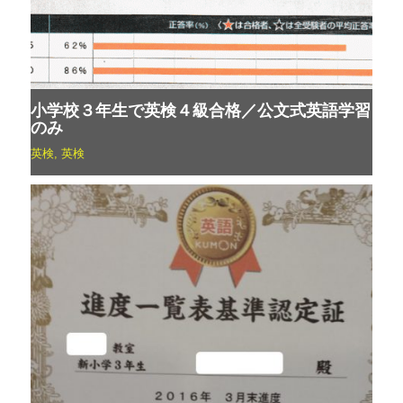
小学校３年生で英検４級合格／公文式英語学習
のみ
英検
,
英検