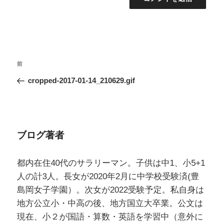
投
過
前
稿
去
cropped-2017-01-14_210629.gif
ナ
の
ビ
投
ゲ
稿
ー
ブログ著者
シ
ョ
都内在住40代のサラリーマン。子供は中1、小5+1
ン
人の計3人。長女が2020年2月に中学校受験済(豊
島岡女子学園）。次女が2022受験予定。私自身は
地方公立小・中高の後、地方国立大卒業。公文は
現在、小２が国語・算数・英語を学習中（意外に