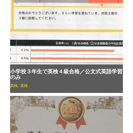
小学校３年生で英検４級合格／公文式英語学習
のみ
英検
,
英検