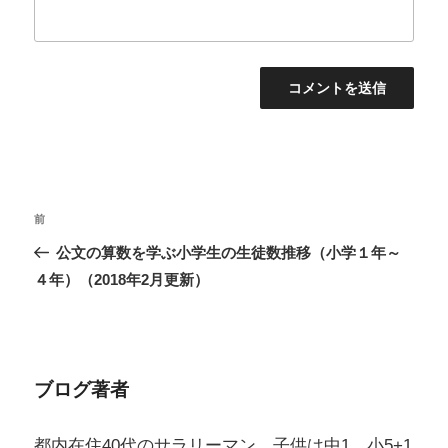
投
過
前
稿
去
公文の算数を学ぶ小学生の生徒数推移（小学１年～
ナ
の
４年）（2018年2月更新）
ビ
投
ゲ
稿
ー
シ
ブログ著者
ョ
ン
都内在住40代のサラリーマン。子供は中1、小5+1