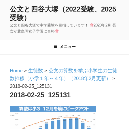
コ
公文と四谷大塚（2022受験、2025
ン
受験）
テ
公文と四谷大塚で中学受験を目指しています！
2020年2月 長
ン
女が豊島岡女子学園に合格
ツ
へ
メニュー
ス
キ
ッ
Home
>
生徒数
>
公文の算数を学ぶ小学生の生徒
プ
数推移（小学１年～４年）（2018年2月更新）
>
2018-02-25_125131
2018-02-25_125131