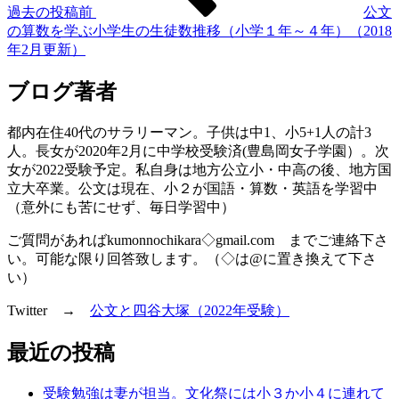
過去の投稿
前
公文
の算数を学ぶ小学生の生徒数推移（小学１年～４年）（2018
年2月更新）
ブログ著者
都内在住40代のサラリーマン。子供は中1、小5+1人の計3
人。長女が2020年2月に中学校受験済(豊島岡女子学園）。次
女が2022受験予定。私自身は地方公立小・中高の後、地方国
立大卒業。公文は現在、小２が国語・算数・英語を学習中
（意外にも苦にせず、毎日学習中）
ご質問があればkumonnochikara◇gmail.com までご連絡下さ
い。可能な限り回答致します。（◇は@に置き換えて下さ
い）
Twitter →
公文と四谷大塚（2022年受験）
最近の投稿
受験勉強は妻が担当。文化祭には小３か小４に連れて