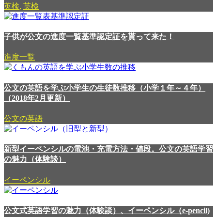
英検
,
英検
子供が公文の進度一覧基準認定証を貰って来た！
進度一覧
公文の英語を学ぶ小学生の生徒数推移（小学１年～４年）
（2018年2月更新）
公文の英語
新型イーペンシルの電池・充電方法・値段。公文の英語学習
の魅力（体験談）
イーペンシル
公文式英語学習の魅力（体験談）、イーペンシル（e-pencil)