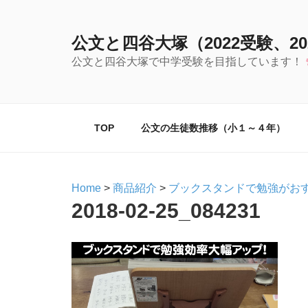
コ
ン
公文と四谷大塚（2022受験、20
テ
ン
公文と四谷大塚で中学受験を目指しています！
ツ
へ
ス
キ
TOP
公文の生徒数推移（小１～４年）
ッ
プ
Home
>
商品紹介
>
ブックスタンドで勉強がおす
2018-02-25_084231