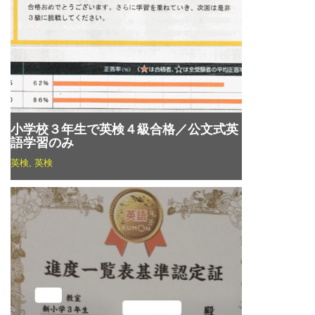
小学校３年生で英検４級合格／公文式英
語学習のみ
英検
,
英検