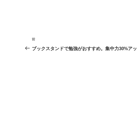
投
過
前
稿
去
ブックスタンドで勉強がおすすめ。集中力30%ア
の
ナ
投
ビ
稿
ゲ
ー
シ
ョ
ン